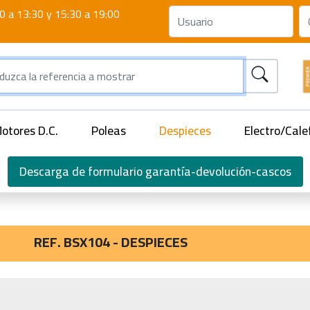
0 a 13:30 y 15:30 a 19:00
otores D.C.
Poleas
Despieces
Electro/Cale
Descarga de formulario garantía-devolución-cascos
REF. BSX104 - DESPIECES