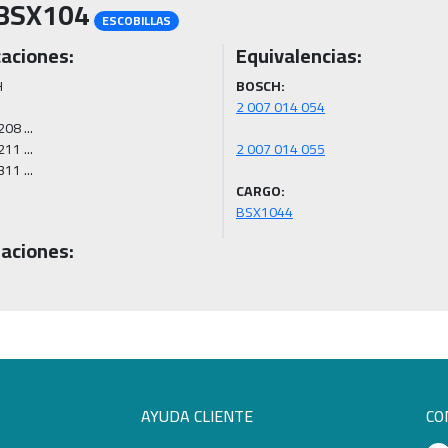
BSX104
ESCOBILLAS
caciones:
Equivalencias:


BOSCH:


08 ...

11 ...

11 ...
CARGO:
BSX1044
aciones:
AYUDA CLIENTE
CO