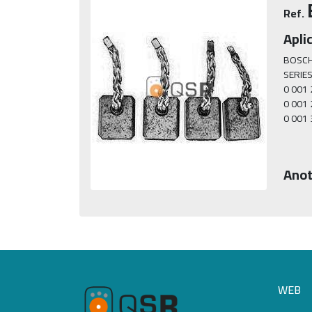
Ref.
Apli
BOSCH
SERIES
0 001 2
0 001 2
0 001 3
Anot
WEB