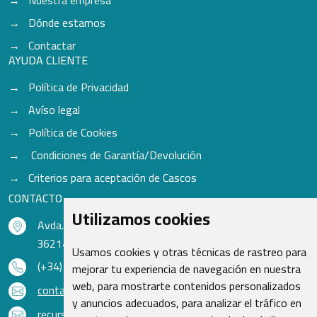
Dónde estamos
Contactar
AYUDA CLIENTE
Política de Privacidad
Avíso legal
Política de Cookies
Condiciones de Garantía/Devolución
Criterios para aceptación de Cascos
CONTACTO
Utilizamos cookies
Avda. do Freixo - Sardoma, 13
36214 Vigo - Pontevedra - España
Usamos cookies y otras técnicas de rastreo para
(+34) 986 48 16 33
mejorar tu experiencia de navegación en nuestra
web, para mostrarte contenidos personalizados
contacto@qsr.es
y anuncios adecuados, para analizar el tráfico en
recursoshumanos@qsr.es