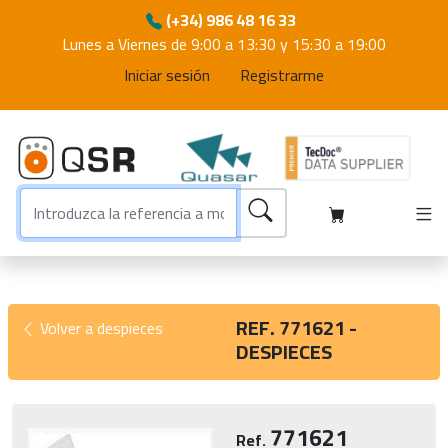
(+34) 986 48 16 33
Lunes a Viernes de 9:00 a 13:30 y 15:30 a 19:00
Iniciar sesión
Registrarme
REF. 771621 -
Volver a despieces
DESPIECES
771621
Ref.