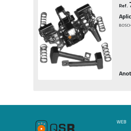
Ref.
Apli
BOSC
Anot
WEB