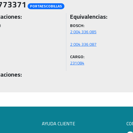
773371
PORTAESCOBILLAS
caciones:
Equivalencias:
H
BOSCH:
CARGO:
231084
aciones:
AYUDA CLIENTE
CO