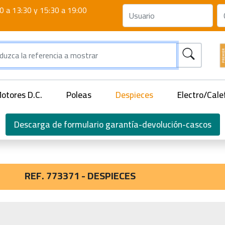
0 a 13:30 y 15:30 a 19:00
otores D.C.
Poleas
Despieces
Electro/Cale
Descarga de formulario garantía-devolución-cascos
REF. 773371 - DESPIECES