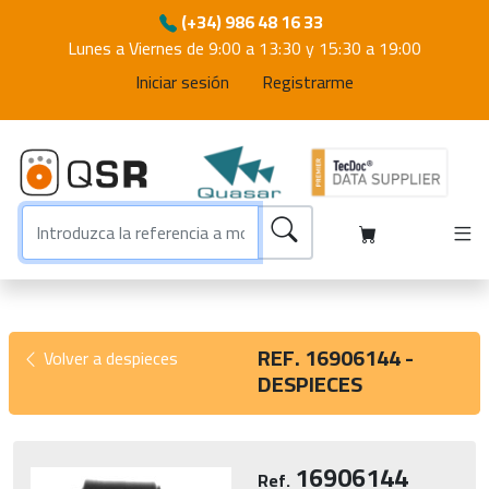
(+34) 986 48 16 33
Lunes a Viernes de 9:00 a 13:30 y 15:30 a 19:00
Iniciar sesión
Registrarme
REF. 16906144 -
Volver a despieces
DESPIECES
16906144
Ref.