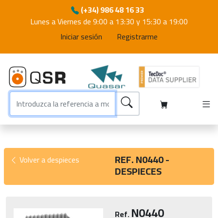
(+34) 986 48 16 33
Lunes a Viernes de 9:00 a 13:30 y 15:30 a 19:00
Iniciar sesión
Registrarme
REF. N0440 -
Volver a despieces
DESPIECES
N0440
Ref.