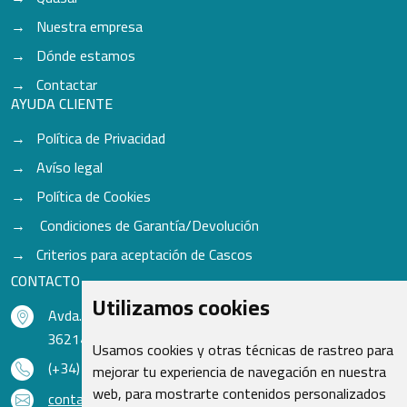
Nuestra empresa
Dónde estamos
Contactar
AYUDA CLIENTE
Política de Privacidad
Avíso legal
Política de Cookies
Condiciones de Garantía/Devolución
Criterios para aceptación de Cascos
CONTACTO
Utilizamos cookies
Avda. do Freixo - Sardoma, 13
36214 Vigo - Pontevedra - España
Usamos cookies y otras técnicas de rastreo para
(+34) 986 48 16 33
mejorar tu experiencia de navegación en nuestra
web, para mostrarte contenidos personalizados
contacto@qsr.es