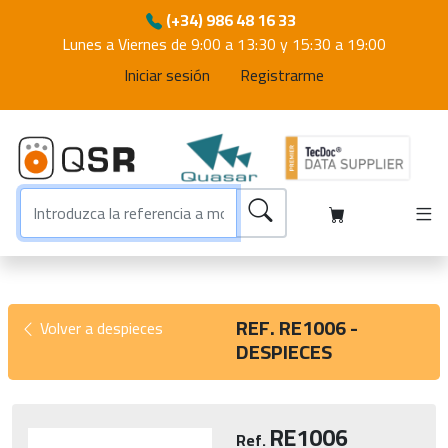
(+34) 986 48 16 33
Lunes a Viernes de 9:00 a 13:30 y 15:30 a 19:00
Iniciar sesión
Registrarme
REF. RE1006 -
Volver a despieces
DESPIECES
RE1006
Ref.