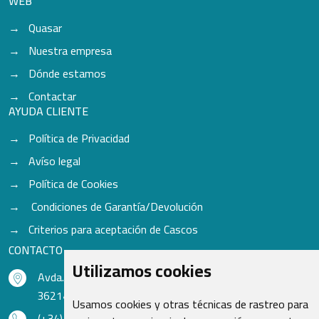
WEB
Quasar
Nuestra empresa
Dónde estamos
Contactar
AYUDA CLIENTE
Política de Privacidad
Avíso legal
Política de Cookies
Condiciones de Garantía/Devolución
Criterios para aceptación de Cascos
CONTACTO
Utilizamos cookies
Avda. do Freixo - Sardoma, 13
36214 Vigo - Pontevedra - España
Usamos cookies y otras técnicas de rastreo para
(+34) 986 48 16 33