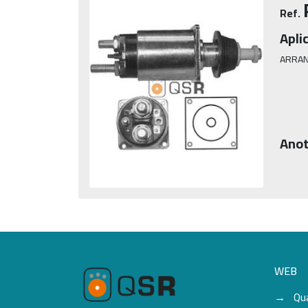
Ref.
Apli
ARRA
Anot
WEB
Qu