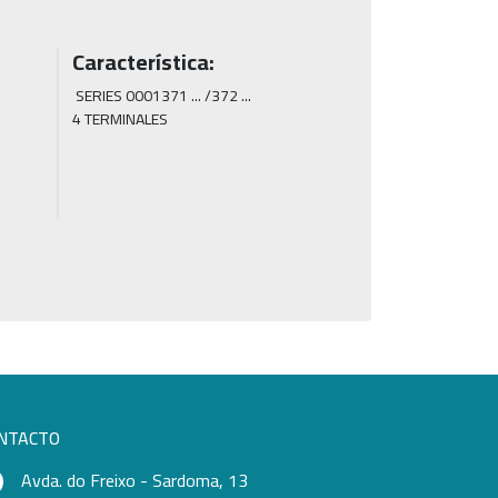
Característica:
 SERIES 0001371 ... /372 ...

4 TERMINALES
NTACTO
Avda. do Freixo - Sardoma, 13