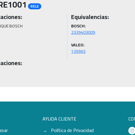
RE1001
RELE
caciones:
Equivalencias:
NQUE BOSCH
BOSCH:
VALEO:
139965
aciones:
AYUDA CLIENTE
CO
asar
Política de Privacidad