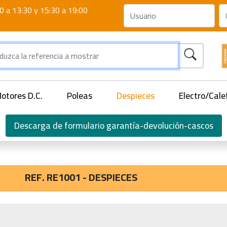
0 a 13:30 y 15:30 a 19:00
otores D.C.
Poleas
Despieces
Electro/Cale
Descarga de formulario garantía-devolución-cascos
REF. RE1001 - DESPIECES