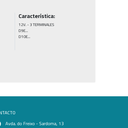
Característica:
12V. - 3 TERMINALES

D9E...

D10E...
NTACTO
Avda. do Freixo - Sardoma, 13