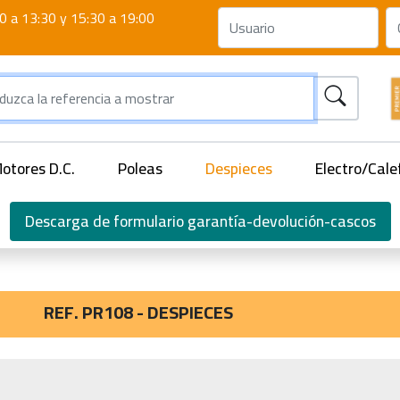
0 a 13:30 y 15:30 a 19:00
otores D.C.
Poleas
Despieces
Electro/Cale
Descarga de formulario garantía-devolución-cascos
REF. PR108 - DESPIECES