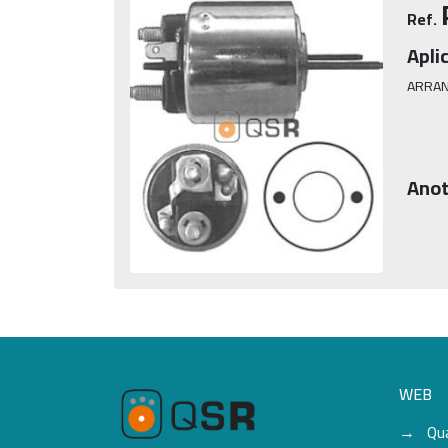
Ref.
Apli
ARRAN
Anot
WEB
Qu