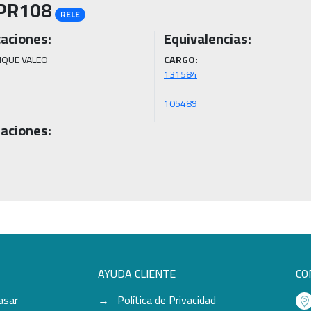
PR108
RELE
caciones:
Equivalencias:
QUE VALEO
CARGO:
105489
aciones:
AYUDA CLIENTE
CO
asar
Política de Privacidad