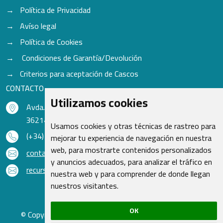
Política de Privacidad
Avíso legal
Política de Cookies
Condiciones de Garantía/Devolución
Criterios para aceptación de Cascos
CONTACTO
Utilizamos cookies
Avda. do Freixo - Sardoma, 13
36214 Vigo - Pontevedra - España
Usamos cookies y otras técnicas de rastreo para
(+34) 986 48 16 33
mejorar tu experiencia de navegación en nuestra
web, para mostrarte contenidos personalizados
contacto@qsr.es
y anuncios adecuados, para analizar el tráfico en
recursoshumanos@qsr.es
nuestra web y para comprender de donde llegan
nuestros visitantes.
OK
© Copyright 2026 - Recambios Quasar S.L. | Todos los