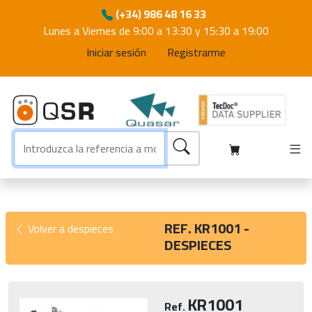
(+34) 986 48 16 33
Lunes a Viernes de 9:00 a 13:30 y 15:30 a 19:00
Iniciar sesión
Registrarme
REF. KR1001 -
Volver a despieces
DESPIECES
KR1001
Ref.