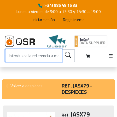
(+34) 986 48 16 33
Lunes a Viernes de 9:00 a 13:30 y 15:30 a 19:00
Iniciar sesión
Registrarme
REF. JASX79 -
Volver a despieces
DESPIECES
JASX79
Ref.