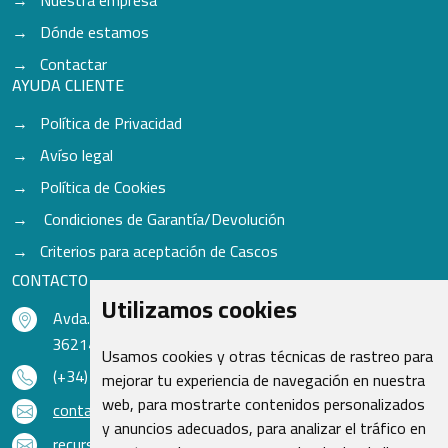
Dónde estamos
Contactar
AYUDA CLIENTE
Política de Privacidad
Avíso legal
Política de Cookies
Condiciones de Garantía/Devolución
Criterios para aceptación de Cascos
CONTACTO
Utilizamos cookies
Avda. do Freixo - Sardoma, 13
36214 Vigo - Pontevedra - España
Usamos cookies y otras técnicas de rastreo para
(+34) 986 48 16 33
mejorar tu experiencia de navegación en nuestra
web, para mostrarte contenidos personalizados
contacto@qsr.es
y anuncios adecuados, para analizar el tráfico en
recursoshumanos@qsr.es