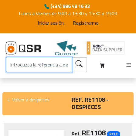
(+34) 986 48 16 33
Lunes a Viernes de 9:00 a 13:30 y 15:30 a 19:00
Iniciar sesión
Registrarme
REF. RE1108 -
Volver a despieces
DESPIECES
RE1108
Ref.
RELE