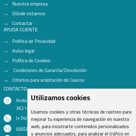
Nuestra empresa
Dónde estamos
Contactar
AYUDA CLIENTE
Política de Privacidad
Avíso legal
Política de Cookies
Condiciones de Garantía/Devolución
Criterios para aceptación de Cascos
CONTACTO
Utilizamos cookies
Avda. do Freixo - Sardoma, 13
36214 Vigo - Pontevedra - España
Usamos cookies y otras técnicas de rastreo para
(+34) 986 48 16 33
mejorar tu experiencia de navegación en nuestra
web, para mostrarte contenidos personalizados
contacto@qsr.es
y anuncios adecuados, para analizar el tráfico en