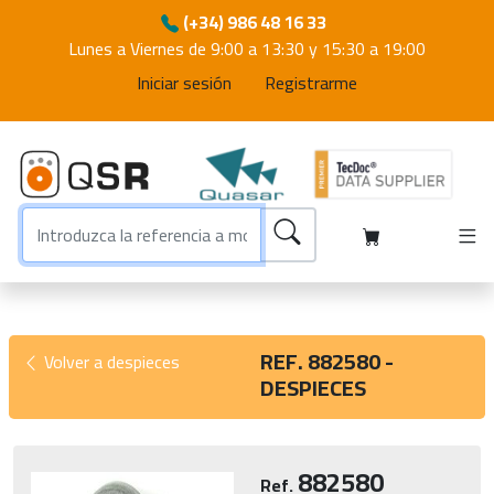
(+34) 986 48 16 33
Lunes a Viernes de 9:00 a 13:30 y 15:30 a 19:00
Iniciar sesión
Registrarme
REF. 882580 -
Volver a despieces
DESPIECES
882580
Ref.