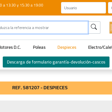
0 a 13:30 y 15:30 a 19:00
otores D.C.
Poleas
Despieces
Electro/Cale
Descarga de formulario garantía-devolución-cascos
REF. 581207 - DESPIECES