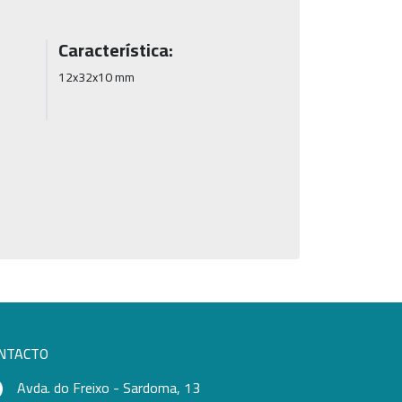
Característica:
12x32x10 mm
NTACTO
Avda. do Freixo - Sardoma, 13