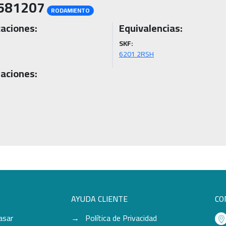
581207
RODAMIENTO
caciones:
Equivalencias:
SKF:
6201 2RSH
aciones:
AYUDA CLIENTE
CO
asar
Política de Privacidad