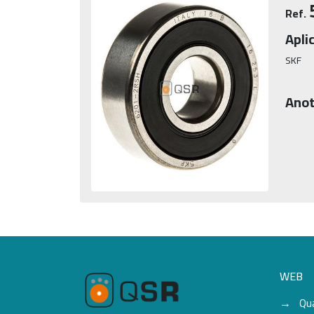
Ref.
Apli
SKF
Anot
WEB
Qu