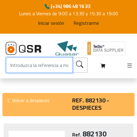
(+34) 986 48 16 33
Lunes a Viernes de 9:00 a 13:30 y 15:30 a 19:00
Iniciar sesión
Registrarme
REF. 882130 -
Volver a despieces
DESPIECES
882130
Ref.