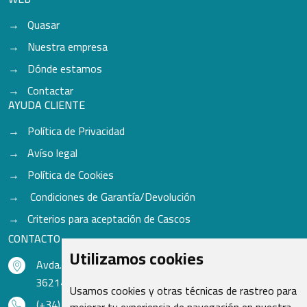
Quasar
Nuestra empresa
Dónde estamos
Contactar
AYUDA CLIENTE
Política de Privacidad
Avíso legal
Política de Cookies
Condiciones de Garantía/Devolución
Criterios para aceptación de Cascos
CONTACTO
Utilizamos cookies
Avda. do Freixo - Sardoma, 13
36214 Vigo - Pontevedra - España
Usamos cookies y otras técnicas de rastreo para
(+34) 986 48 16 33