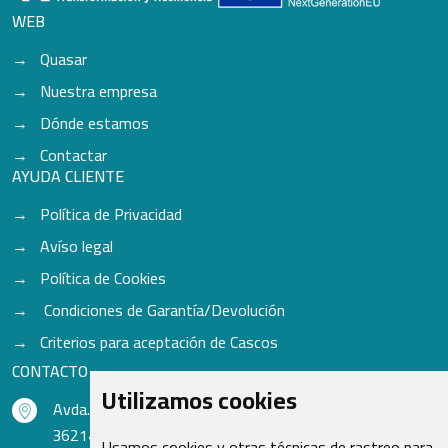
WEB
Quasar
Nuestra empresa
Dónde estamos
Contactar
AYUDA CLIENTE
Política de Privacidad
Avíso legal
Política de Cookies
Condiciones de Garantía/Devolución
Criterios para aceptación de Cascos
CONTACTO
Utilizamos cookies
Avda. do Freixo - Sardoma, 13
36214 Vigo - Pontevedra - España
Usamos cookies y otras técnicas de rastreo para