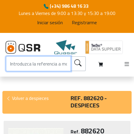
(+34) 986 48 16 33
Lunes a Viernes de 9:00 a 13:30 y 15:30 a 19:00
Iniciar sesión
Registrarme
REF. 882620 -
Volver a despieces
DESPIECES
882620
Ref.