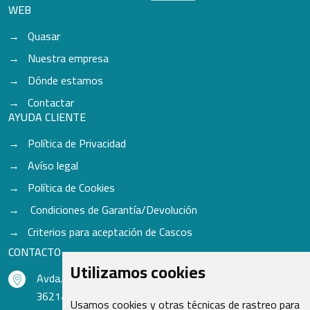
WEB
Quasar
Nuestra empresa
Dónde estamos
Contactar
AYUDA CLIENTE
Política de Privacidad
Avíso legal
Política de Cookies
Condiciones de Garantía/Devolución
Criterios para aceptación de Cascos
CONTACTO
Utilizamos cookies
Avda. do Freixo - Sardoma, 13
36214 Vigo - Pontevedra - España
Usamos cookies y otras técnicas de rastreo para