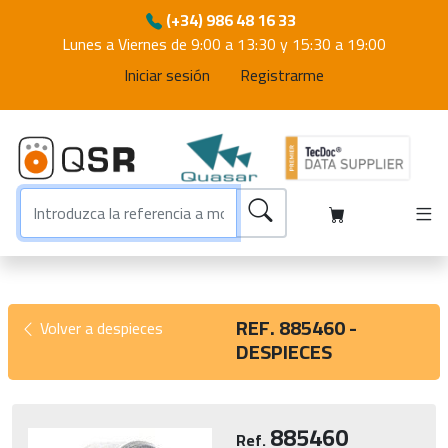
(+34) 986 48 16 33
Lunes a Viernes de 9:00 a 13:30 y 15:30 a 19:00
Iniciar sesión
Registrarme
REF. 885460 -
Volver a despieces
DESPIECES
885460
Ref.