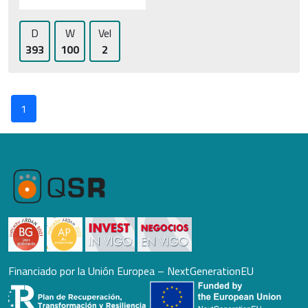
D
W
Vel
393
100
2
1
Financiado por la Unión Europea – NextGenerationEU