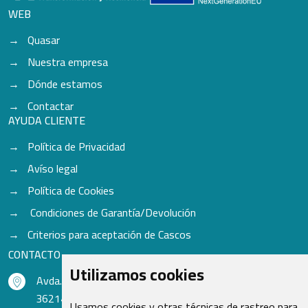
WEB
Quasar
Nuestra empresa
Dónde estamos
Contactar
AYUDA CLIENTE
Política de Privacidad
Avíso legal
Política de Cookies
Condiciones de Garantía/Devolución
Criterios para aceptación de Cascos
CONTACTO
Utilizamos cookies
Avda. do Freixo - Sardoma, 13
36214 Vigo - Pontevedra - España
Usamos cookies y otras técnicas de rastreo para