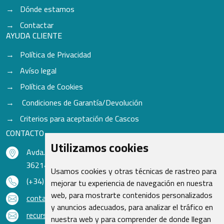
Dónde estamos
Contactar
AYUDA CLIENTE
Política de Privacidad
Avíso legal
Política de Cookies
Condiciones de Garantía/Devolución
Criterios para aceptación de Cascos
CONTACTO
Utilizamos cookies
Avda. do Freixo - Sardoma, 13
36214 Vigo - Pontevedra - España
Usamos cookies y otras técnicas de rastreo para
(+34) 986 48 16 33
mejorar tu experiencia de navegación en nuestra
web, para mostrarte contenidos personalizados
contacto@qsr.es
y anuncios adecuados, para analizar el tráfico en
recursoshumanos@qsr.es
nuestra web y para comprender de donde llegan