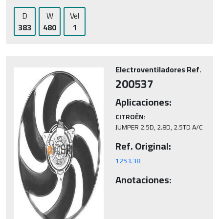
D
W
Vel
383
480
1
Electroventiladores Ref.
200537
Aplicaciones:
CITROËN:
JUMPER 2.5D, 2.8D, 2.5TD A/C
Ref. Original:
1253.38
Anotaciones: