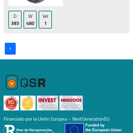
D
W
Vel
383
480
1
1
Financiado por la Unión Europea – NextGenerationEU