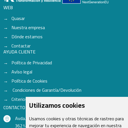
WEB
Quasar
Nuestra empresa
Dónde estamos
Contactar
AYUDA CLIENTE
Política de Privacidad
Avíso legal
Política de Cookies
Condiciones de Garantía/Devolución
Criterios para aceptación de Cascos
Utilizamos cookies
CONTACTO
Avda. do Freixo - Sardoma, 13
Usamos cookies y otras técnicas de rastreo para
mejorar tu experiencia de navegación en nuestra
36214 Vigo - Pontevedra - España