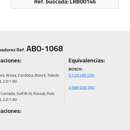
Ref. buscada: LRB00146
ABO-1068
nadores Ref.
caciones:
Equivalencias:
BOSCH:
a, Arosa, Cordoba, Ibiza II, Toledo 
0 986 038 380
Corrado, Golf III-IV, Passat, Polo 
8, 2.0 1.9D
aciones: