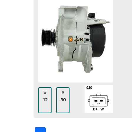
V
A
12
90