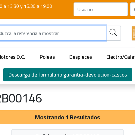
0 a 13:30 y 15:30 a 19:00
otores D.C.
Poleas
Despieces
Electro/Cale
Descarga de formulario garantía-devolución-cascos
RB00146
Mostrando 1 Resultados