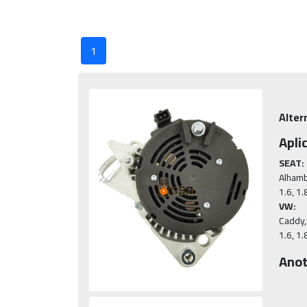
1
Alter
Apli
SEAT:
Alhambr
VW:
Caddy, 
1.6, 1.
Anot