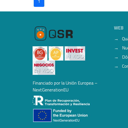
1
WEB
Qu
Nu
Dó
Co
Financiado por la Unión Europea –
NextGenerationEU