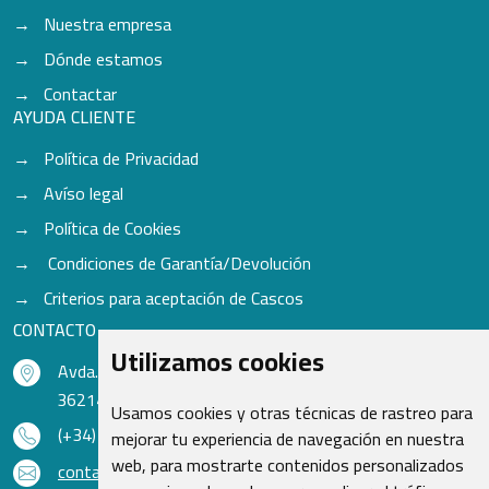
Nuestra empresa
Dónde estamos
Contactar
AYUDA CLIENTE
Política de Privacidad
Avíso legal
Política de Cookies
Condiciones de Garantía/Devolución
Criterios para aceptación de Cascos
CONTACTO
Utilizamos cookies
Avda. do Freixo - Sardoma, 13
36214 Vigo - Pontevedra - España
Usamos cookies y otras técnicas de rastreo para
(+34) 986 48 16 33
mejorar tu experiencia de navegación en nuestra
web, para mostrarte contenidos personalizados
contacto@qsr.es