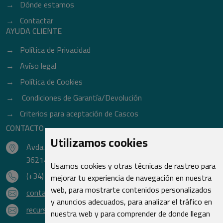
Dónde estamos
Contactar
AYUDA CLIENTE
Política de Privacidad
Avíso legal
Política de Cookies
Condiciones de Garantía/Devolución
Criterios para aceptación de Cascos
CONTACTO
Utilizamos cookies
Avda. do Freixo - Sardoma, 13
36214 Vigo - Pontevedra - España
Usamos cookies y otras técnicas de rastreo para
(+34) 986 48 16 33
mejorar tu experiencia de navegación en nuestra
web, para mostrarte contenidos personalizados
contacto@qsr.es
y anuncios adecuados, para analizar el tráfico en
recursoshumanos@qsr.es
nuestra web y para comprender de donde llegan