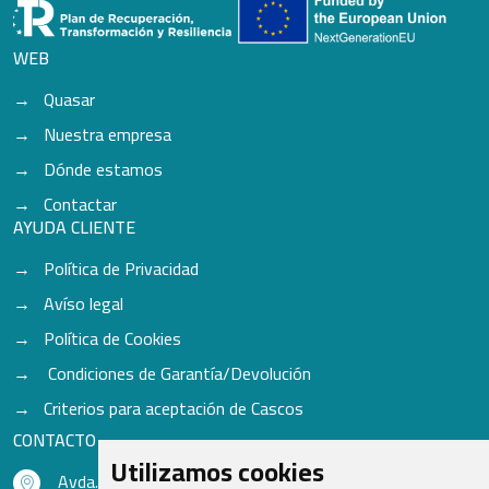
WEB
Quasar
Nuestra empresa
Dónde estamos
Contactar
AYUDA CLIENTE
Política de Privacidad
Avíso legal
Política de Cookies
Condiciones de Garantía/Devolución
Criterios para aceptación de Cascos
CONTACTO
Utilizamos cookies
Avda. do Freixo - Sardoma, 13