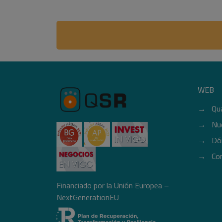
WEB
Qu
Nu
Dó
Co
Financiado por la Unión Europea –
NextGenerationEU