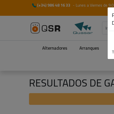
(+34) 986 48 16 33
-
Lunes a Viernes de 9:0
Alternadores
Arranques
M
T
RESULTADOS DE G