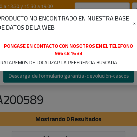
0 a 13:30 y 15:30 a 19:00
PRODUCTO NO ENCONTRADO EN NUESTRA BASE
×
DE DATOS DE LA WEB
PONGASE EN CONTACTO CON NOSOTROS EN EL TELEFONO
986 48 16 33
otores D.C.
Poleas
Despieces
Electro/Cale
RATAREMOS DE LOCALIZAR LA REFERENCIA BUSCADA
Descarga de formulario garantía-devolución-cascos
A200589
Mostrando 0 Resultados