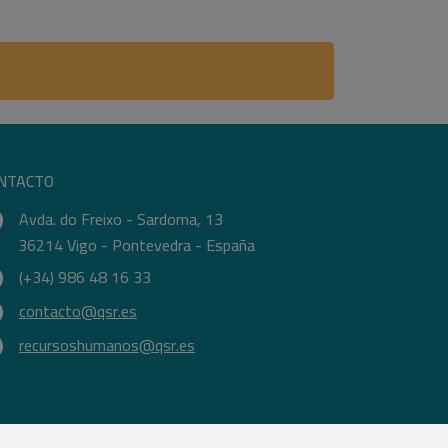
NTACTO
Avda. do Freixo - Sardoma, 13
36214 Vigo - Pontevedra - España
(+34) 986 48 16 33
contacto@qsr.es
recursoshumanos@qsr.es