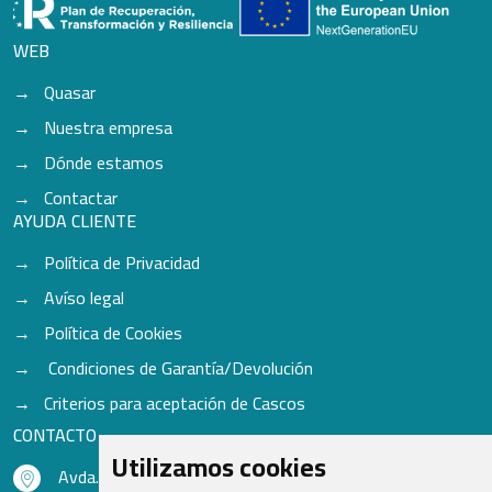
WEB
Quasar
Nuestra empresa
Dónde estamos
Contactar
AYUDA CLIENTE
Política de Privacidad
Avíso legal
Política de Cookies
Condiciones de Garantía/Devolución
Criterios para aceptación de Cascos
CONTACTO
Utilizamos cookies
Avda. do Freixo - Sardoma, 13