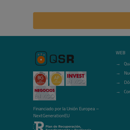
WEB
Qu
Nu
Dó
Co
Financiado por la Unión Europea –
NextGenerationEU