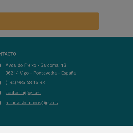
NTACTO
Avda. do Freixo - Sardoma, 13
36214 Vigo - Pontevedra - España
(+34) 986 48 16 33
contacto@qsr.es
recursoshumanos@qsr.es