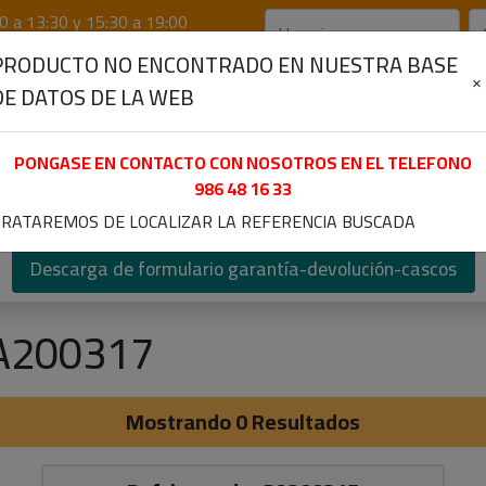
0 a 13:30 y 15:30 a 19:00
PRODUCTO NO ENCONTRADO EN NUESTRA BASE
×
DE DATOS DE LA WEB
PONGASE EN CONTACTO CON NOSOTROS EN EL TELEFONO
986 48 16 33
otores D.C.
Poleas
Despieces
Electro/Cale
RATAREMOS DE LOCALIZAR LA REFERENCIA BUSCADA
Descarga de formulario garantía-devolución-cascos
A200317
Mostrando 0 Resultados