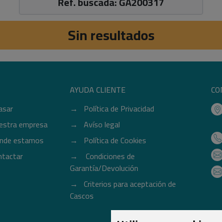
Ref. buscada: GA200317
Sin resultados
AYUDA CLIENTE
CO
asar
Política de Privacidad
estra empresa
Avíso legal
nde estamos
Política de Cookies
ntactar
Condiciones de
Garantía/Devolución
Criterios para aceptación de
Cascos