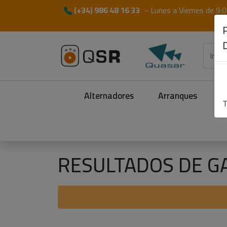
(+34) 986 48 16 33
-
Lunes a Viernes de 9:0
Alternadores
Arranques
M
T
RESULTADOS DE G