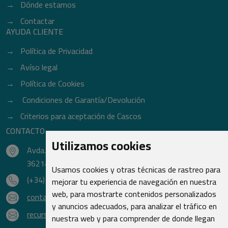
Dónde estamos
Contactar
AYUDA CLIENTE
Política de Privacidad
Avíso legal
Política de Cookies
Condiciones de Garantía/Devolución
Criterios para aceptación de Cascos
CONTACTO
Utilizamos cookies
Avda. do Freixo - Sardoma, 13
36214 Vigo - Pontevedra - España
Usamos cookies y otras técnicas de rastreo para
(+34) 986 48 16 33
mejorar tu experiencia de navegación en nuestra
web, para mostrarte contenidos personalizados
contacto@qsr.es
y anuncios adecuados, para analizar el tráfico en
recursoshumanos@qsr.es
nuestra web y para comprender de donde llegan