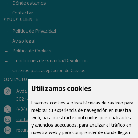
Dónde estamos
Contactar
AYUDA CLIENTE
Política de Privacidad
Avíso legal
Política de Cookies
Condiciones de Garantía/Devolución
Criterios para aceptación de Cascos
CONTACTO
Utilizamos cookies
Avda. do Freixo - Sardoma, 13
36214 Vigo - Pontevedra - España
Usamos cookies y otras técnicas de rastreo para
(+34) 986 48 16 33
mejorar tu experiencia de navegación en nuestra
web, para mostrarte contenidos personalizados
contacto@qsr.es
y anuncios adecuados, para analizar el tráfico en
recursoshumanos@qsr.es
nuestra web y para comprender de donde llegan