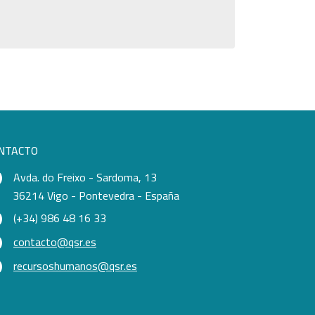
NTACTO
Avda. do Freixo - Sardoma, 13
36214 Vigo - Pontevedra - España
(+34) 986 48 16 33
contacto@qsr.es
recursoshumanos@qsr.es