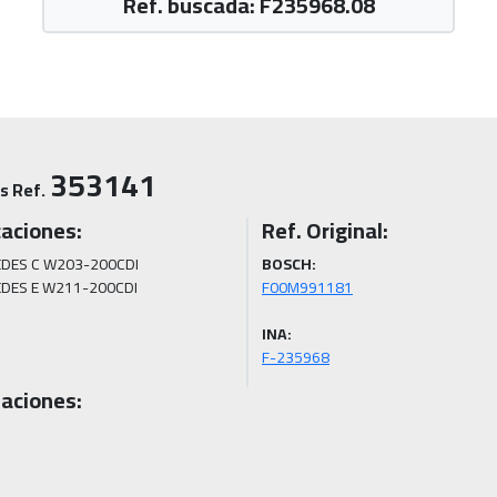
Ref. buscada: F235968.08
353141
s Ref.
caciones:
Ref. Original:
DES C W203-200CDI

BOSCH:
DES E W211-200CDI
INA:
F-235968
aciones: