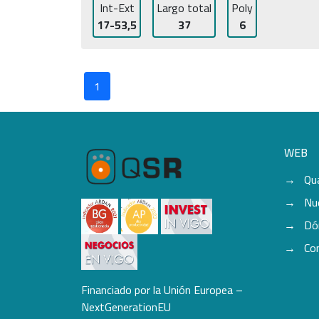
Int-Ext
Largo total
Poly
17-53,5
37
6
1
WEB
Qu
Nu
Dó
Co
Financiado por la Unión Europea –
NextGenerationEU