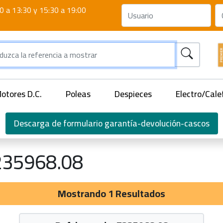
0 a 13:30 y 15:30 a 19:00
otores D.C.
Poleas
Despieces
Electro/Cale
Descarga de formulario garantía-devolución-cascos
35968.08
Mostrando 1 Resultados