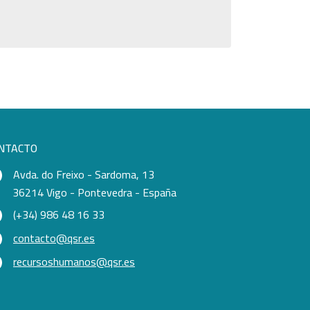
NTACTO
Avda. do Freixo - Sardoma, 13
36214 Vigo - Pontevedra - España
(+34) 986 48 16 33
contacto@qsr.es
recursoshumanos@qsr.es