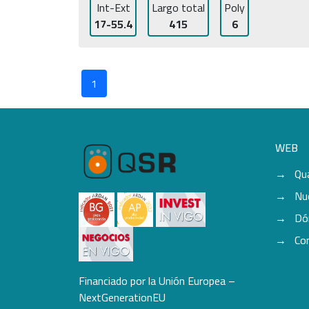
Int-Ext
Largo total
Poly
17-55.4
415
6
1
WEB
Qu
Nu
Dó
Co
Financiado por la Unión Europea –
NextGenerationEU