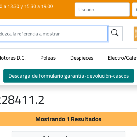
0 a 13:30 y 15:30 a 19:00
otores D.C.
Poleas
Despieces
Electro/Cale
Descarga de formulario garantía-devolución-cascos
28411.2
Mostrando 1 Resultados