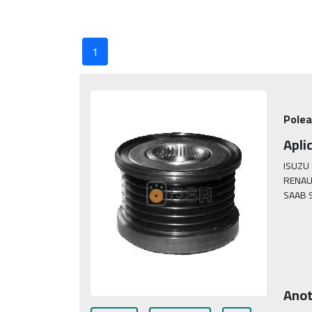
1
Polea
Apli
ISUZU 
RENAUL
SAAB 
Anot