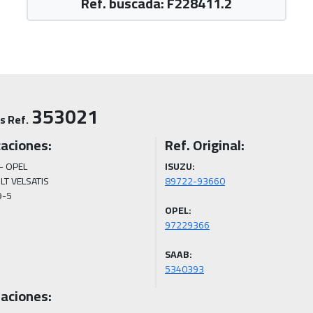
Ref. buscada: F228411.2
353021
s Ref.
caciones:
Ref. Original:
- OPEL

ISUZU:
T VELSATIS

9-5
OPEL:
SAAB:
5340393
aciones: