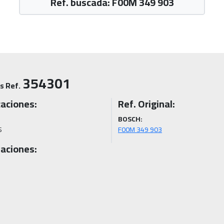
Ref. buscada: F00M 349 903
354301
s Ref.
caciones:
Ref. Original:
BOSCH:
S
F00M 349 903
aciones: