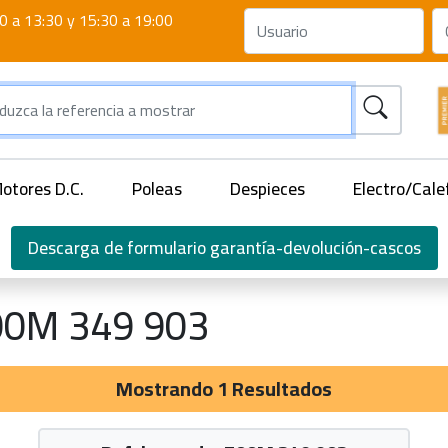
0 a 13:30 y 15:30 a 19:00
otores D.C.
Poleas
Despieces
Electro/Cale
Descarga de formulario garantía-devolución-cascos
00M 349 903
Mostrando 1 Resultados