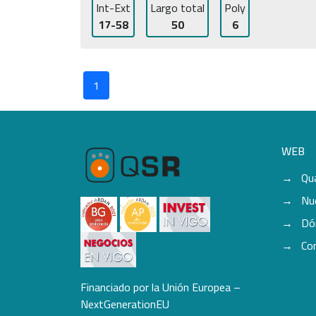
Int-Ext
Largo total
Poly
17-58
50
6
1
WEB
Qu
Nu
Dó
Co
Financiado por la Unión Europea –
NextGenerationEU