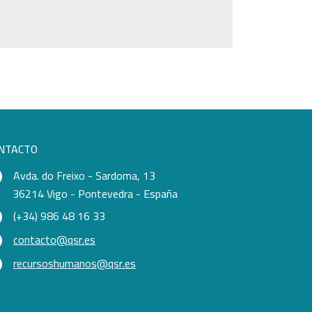
NTACTO
Avda. do Freixo - Sardoma, 13
36214 Vigo - Pontevedra - España
(+34) 986 48 16 33
contacto@qsr.es
recursoshumanos@qsr.es