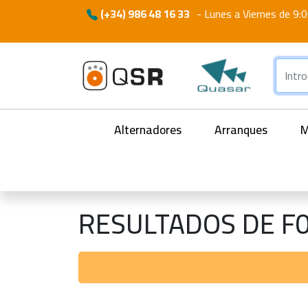
(+34) 986 48 16 33
-
Lunes a Viernes de 9:0
Alternadores
Arranques
M
RESULTADOS DE F