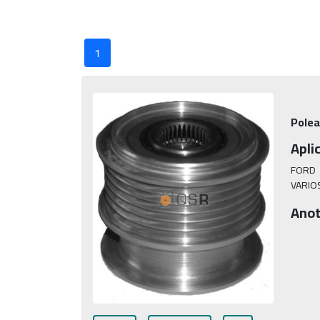
1
Polea
Apli
FORD

VARIO
Anot