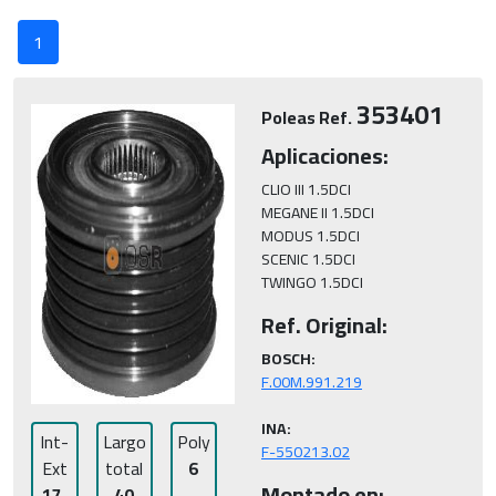
1
353401
Poleas Ref.
Aplicaciones:
CLIO III 1.5DCI

MEGANE II 1.5DCI

MODUS 1.5DCI

SCENIC 1.5DCI

TWINGO 1.5DCI
Ref. Original:
BOSCH:
INA:
Int-
Largo
Poly
F-550213.02
Ext
total
6
Montado en:
17-
40