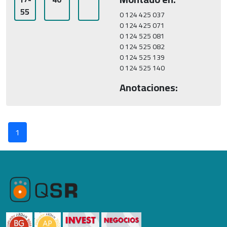
55
0 124 425 037

0 124 425 071

0 124 525 081

0 124 525 082

0 124 525 139

0 124 525 140
Anotaciones:
1