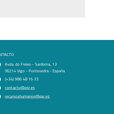
NTACTO
Avda. do Freixo - Sardoma, 13
36214 Vigo - Pontevedra - España
(+34) 986 48 16 33
contacto@qsr.es
recursoshumanos@qsr.es