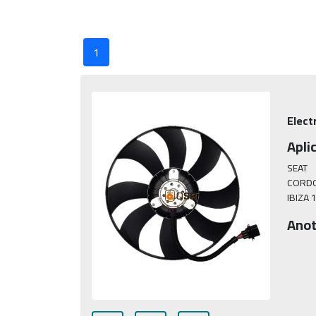
1
Elect
Apli
SEAT

CORDO
IBIZA 
Anot