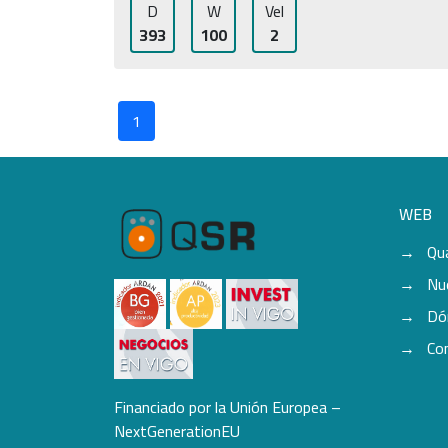
D
W
Vel
393
100
2
1
WEB
Qu
Nu
Dó
Co
Financiado por la Unión Europea –
NextGenerationEU