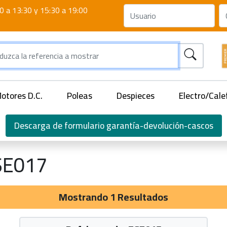
0 a 13:30 y 15:30 a 19:00
otores D.C.
Poleas
Despieces
Electro/Cale
Descarga de formulario garantía-devolución-cascos
SE017
Mostrando 1 Resultados