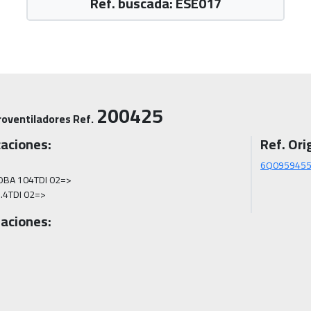
Ref. buscada: ESE017
200425
roventiladores Ref.
caciones:
Ref. Orig
6Q095945
BA 104TDI 02=>

1.4TDI 02=>
aciones: