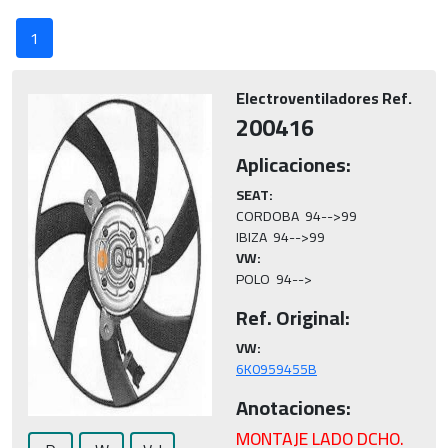
1
Electroventiladores Ref.
200416
Aplicaciones:
SEAT:
CORDOBA  94-->99

VW:
POLO  94-->
Ref. Original:
VW:
6K0959455B
Anotaciones:
MONTAJE LADO DCHO.