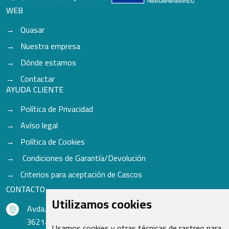
WEB
Quasar
Nuestra empresa
Dónde estamos
Contactar
AYUDA CLIENTE
Política de Privacidad
Avíso legal
Política de Cookies
Condiciones de Garantía/Devolución
Criterios para aceptación de Cascos
CONTACTO
Utilizamos cookies
Avda. do Freixo - Sardoma, 13
36214 Vigo - Pontevedra - España
Usamos cookies y otras técnicas de rastreo para