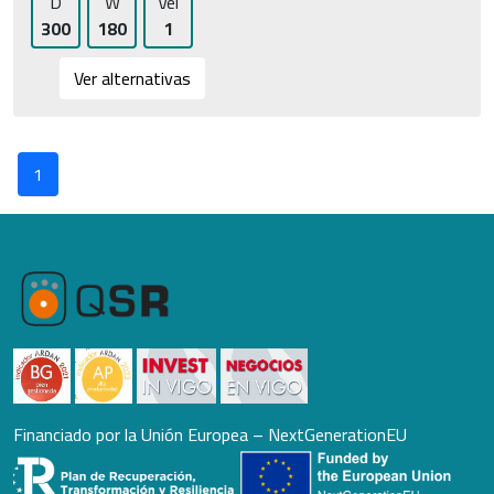
D
W
Vel
300
180
1
Ver alternativas
1
Financiado por la Unión Europea – NextGenerationEU