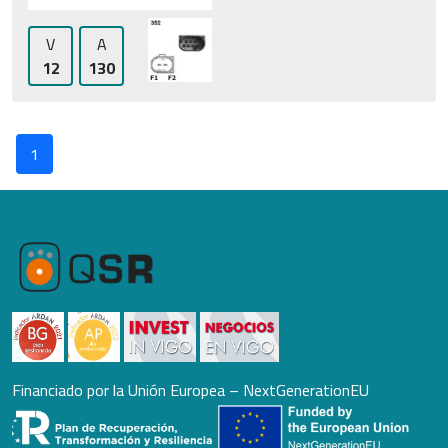
V
A
12
130
1
Financiado por la Unión Europea – NextGenerationEU