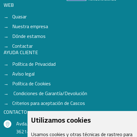
WEB
Quasar
Nuestra empresa
Dónde estamos
Contactar
AYUDA CLIENTE
Política de Privacidad
Avíso legal
Política de Cookies
Condiciones de Garantía/Devolución
Criterios para aceptación de Cascos
CONTACTO
Utilizamos cookies
Avda. do Freixo - Sardoma, 13
36214 Vigo - Pontevedra - España
Usamos cookies y otras técnicas de rastreo para