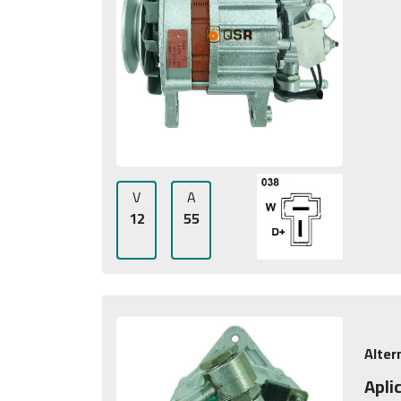
V
A
12
55
Alter
Apli