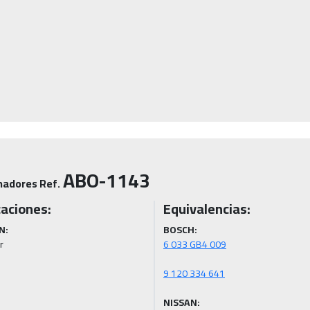
ABO-1143
nadores Ref.
caciones:
Equivalencias:
N:
BOSCH:
r
NISSAN: