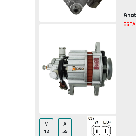
Anot
ESTA
V
A
12
55