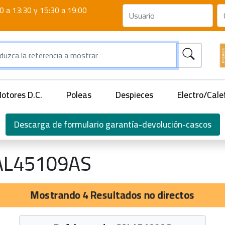
0 a 13:30 y 15:30 a 19:00
otores D.C.
Poleas
Despieces
Electro/Cale
Descarga de formulario garantía-devolución-cascos
AL45109AS
Mostrando 4 Resultados no directos