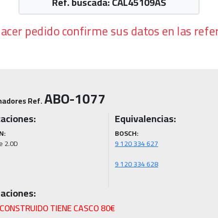
Ref. buscada: CAL45109AS
hacer pedido confirme sus datos en las refe
ABO-1077
nadores Ref.
caciones:
Equivalencias:
N:
BOSCH:
e 2.0D
aciones:
ECONSTRUIDO TIENE CASCO 80€