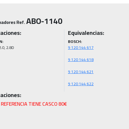
ABO-1140
nadores Ref.
caciones:
Equivalencias:
N:
BOSCH:
2.0, 2.8D
9 120 144 622
aciones:
 REFERENCIA TIENE CASCO 80€