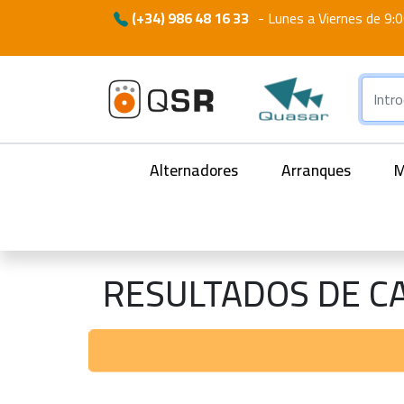
(+34) 986 48 16 33
-
Lunes a Viernes de 9:0
Alternadores
Arranques
M
RESULTADOS DE C