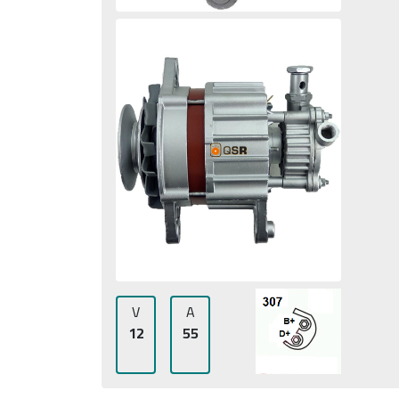
V
A
12
55