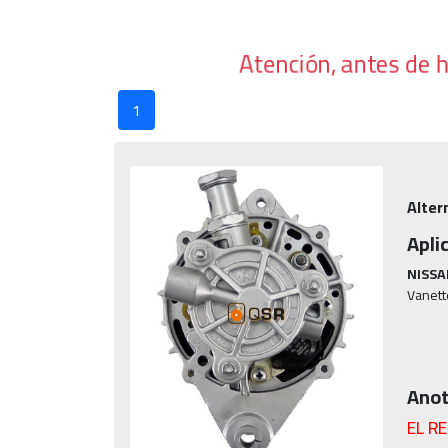
Atención, antes de 
1
Alter
Apli
NISSA
Vanett
Anot
EL R