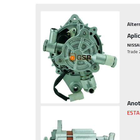
Alter
Apli
NISSA
Trade 
Anot
ESTA