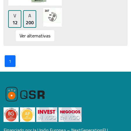
V
A
12
200
Ver alternativas
1
Financiado por la Unión Europea – NextGenerationEU