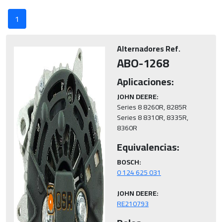
1
Alternadores Ref.
ABO-1268
Aplicaciones:
JOHN DEERE:
Series 8 8260R, 8285R

Series 8 8310R, 8335R, 
8360R
Equivalencias:
BOSCH:
JOHN DEERE:
RE210793