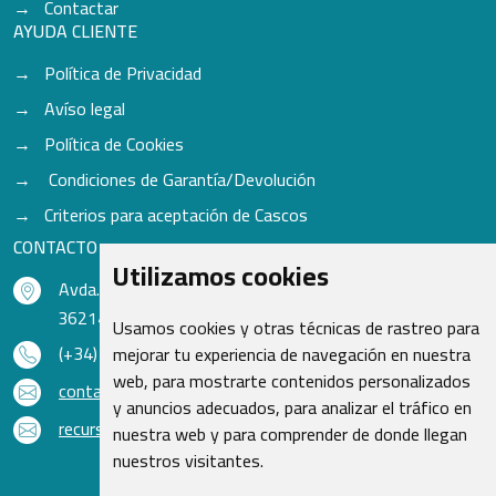
Contactar
AYUDA CLIENTE
Política de Privacidad
Avíso legal
Política de Cookies
Condiciones de Garantía/Devolución
Criterios para aceptación de Cascos
CONTACTO
Utilizamos cookies
Avda. do Freixo - Sardoma, 13
36214 Vigo - Pontevedra - España
Usamos cookies y otras técnicas de rastreo para
(+34) 986 48 16 33
mejorar tu experiencia de navegación en nuestra
web, para mostrarte contenidos personalizados
contacto@qsr.es
y anuncios adecuados, para analizar el tráfico en
recursoshumanos@qsr.es
nuestra web y para comprender de donde llegan
nuestros visitantes.