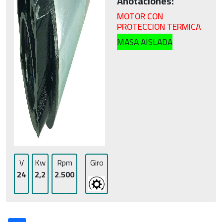
Anotaciones:
MOTOR CON
PROTECCION TERMICA
MASA AISLADA
V
Kw
Rpm
Giro
24
2,2
2.500