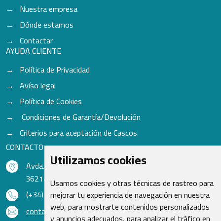
Nuestra empresa
Dónde estamos
Contactar
AYUDA CLIENTE
Política de Privacidad
Avíso legal
Política de Cookies
Condiciones de Garantía/Devolución
Criterios para aceptación de Cascos
CONTACTO
Utilizamos cookies
Avda. do Freixo - Sardoma, 13
36214 Vigo - Pontevedra - España
Usamos cookies y otras técnicas de rastreo para
(+34) 986 48 16 33
mejorar tu experiencia de navegación en nuestra
web, para mostrarte contenidos personalizados
contacto@qsr.es
y anuncios adecuados, para analizar el tráfico en