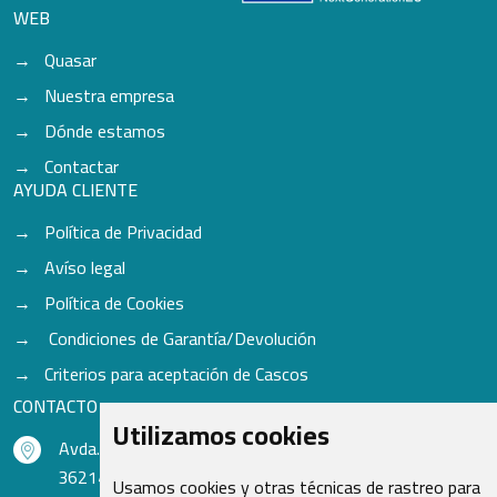
WEB
Quasar
Nuestra empresa
Dónde estamos
Contactar
AYUDA CLIENTE
Política de Privacidad
Avíso legal
Política de Cookies
Condiciones de Garantía/Devolución
Criterios para aceptación de Cascos
CONTACTO
Utilizamos cookies
Avda. do Freixo - Sardoma, 13
36214 Vigo - Pontevedra - España
Usamos cookies y otras técnicas de rastreo para