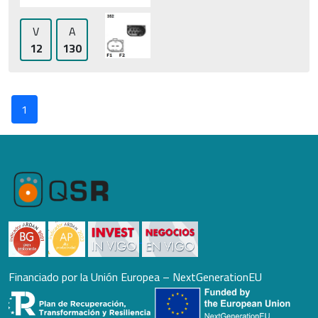
V
A
12
130
1
Financiado por la Unión Europea – NextGenerationEU