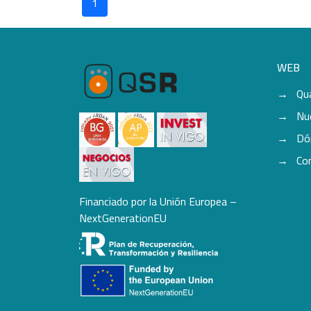
1
WEB
Qu
Nu
Dó
Co
Financiado por la Unión Europea –
NextGenerationEU