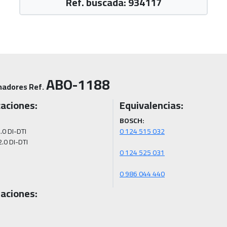
Ref. buscada: 934117
ABO-1188
nadores Ref.
caciones:
Equivalencias:
BOSCH:
.0 DI-DTI

0 986 044 440
aciones: