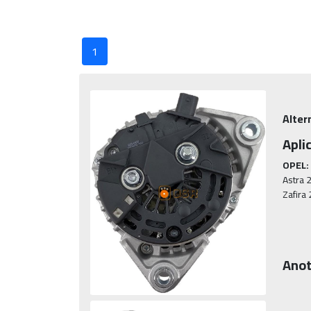
1
Alter
Apli
OPEL:
Astra 2
Anot