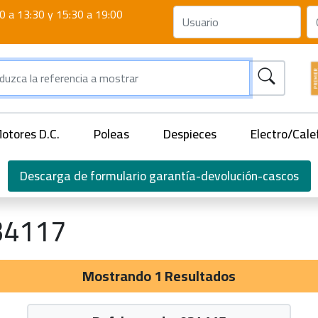
0 a 13:30 y 15:30 a 19:00
otores D.C.
Poleas
Despieces
Electro/Cale
Descarga de formulario garantía-devolución-cascos
34117
Mostrando 1 Resultados