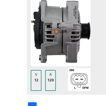
V
A
12
120