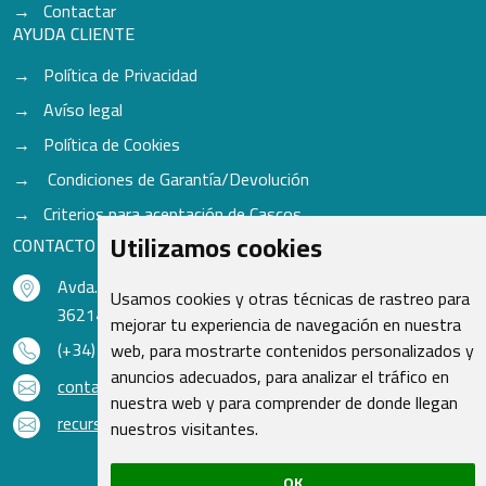
Contactar
AYUDA CLIENTE
Política de Privacidad
Avíso legal
Política de Cookies
Condiciones de Garantía/Devolución
Criterios para aceptación de Cascos
Utilizamos cookies
CONTACTO
Avda. do Freixo - Sardoma, 13
Usamos cookies y otras técnicas de rastreo para
36214 Vigo - Pontevedra - España
mejorar tu experiencia de navegación en nuestra
(+34) 986 48 16 33
web, para mostrarte contenidos personalizados y
anuncios adecuados, para analizar el tráfico en
contacto@qsr.es
nuestra web y para comprender de donde llegan
recursoshumanos@qsr.es
nuestros visitantes.
OK