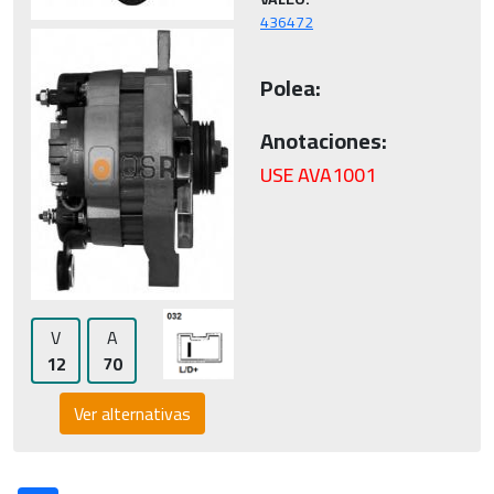
Polea:
Anotaciones:
USE AVA1001
V
A
12
70
Ver alternativas