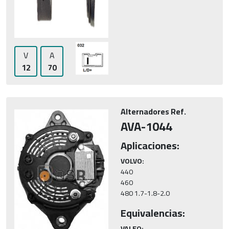
V
A
12
70
Alternadores Ref.
AVA-1044
Aplicaciones:
VOLVO:
440

460

480 1.7-1.8-2.0
Equivalencias:
VALEO: