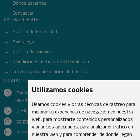
Dónde estamos
Contactar
AYUDA CLIENTE
Política de Privacidad
Avíso legal
Política de Cookies
Condiciones de Garantía/Devolución
Criterios para aceptación de Cascos
CONTACTO
Utilizamos cookies
Avda. do Freixo - Sardoma, 13
36214 Vigo - Pontevedra - España
Usamos cookies y otras técnicas de rastreo para
(+34) 986 48 16 33
mejorar tu experiencia de navegación en nuestra
web, para mostrarte contenidos personalizados
contacto@qsr.es
y anuncios adecuados, para analizar el tráfico en
recursoshumanos@qsr.es
nuestra web y para comprender de donde llegan