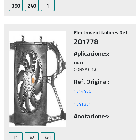
390
240
1
Electroventiladores Ref.
201778
Aplicaciones:
OPEL:
CORSA C 1.0
Ref. Original:
1341351
Anotaciones:
D
W
Vel