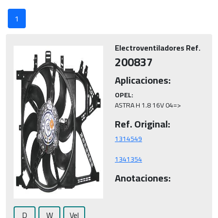
1
Electroventiladores Ref.
200837
Aplicaciones:
OPEL:
ASTRA H 1.8 16V 04=>
Ref. Original:
1341354
Anotaciones:
D
W
Vel