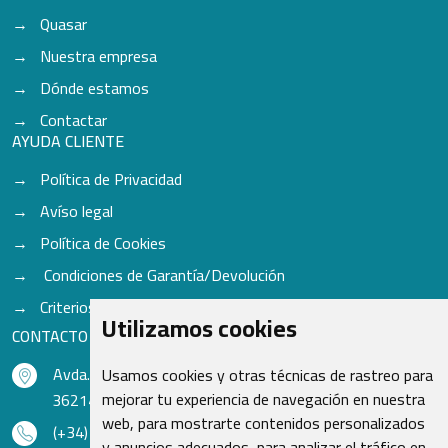
Quasar
Nuestra empresa
Dónde estamos
Contactar
AYUDA CLIENTE
Política de Privacidad
Avíso legal
Política de Cookies
Condiciones de Garantía/Devolución
Criterios para aceptación de Cascos
Utilizamos cookies
CONTACTO
Avda. do Freixo - Sardoma, 13
Usamos cookies y otras técnicas de rastreo para
mejorar tu experiencia de navegación en nuestra
36214 Vigo - Pontevedra - España
web, para mostrarte contenidos personalizados
(+34) 986 48 16 33
y anuncios adecuados, para analizar el tráfico en