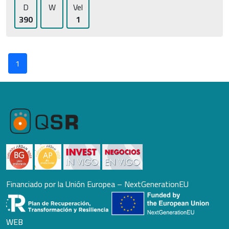
D
W
Vel
390
1
1
Financiado por la Unión Europea – NextGenerationEU
WEB