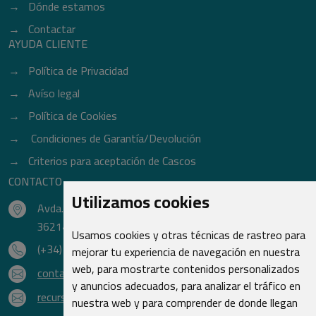
Dónde estamos
Contactar
AYUDA CLIENTE
Política de Privacidad
Avíso legal
Política de Cookies
Condiciones de Garantía/Devolución
Criterios para aceptación de Cascos
CONTACTO
Utilizamos cookies
Avda. do Freixo - Sardoma, 13
36214 Vigo - Pontevedra - España
Usamos cookies y otras técnicas de rastreo para
(+34) 986 48 16 33
mejorar tu experiencia de navegación en nuestra
web, para mostrarte contenidos personalizados
contacto@qsr.es
y anuncios adecuados, para analizar el tráfico en
recursoshumanos@qsr.es
nuestra web y para comprender de donde llegan