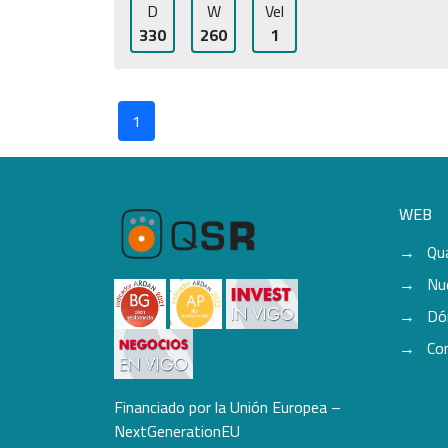
D
W
Vel
330
260
1
1
WEB
Qu
Nu
Dó
Co
Financiado por la Unión Europea –
NextGenerationEU