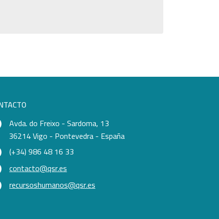
NTACTO
Avda. do Freixo - Sardoma, 13
36214 Vigo - Pontevedra - España
(+34) 986 48 16 33
contacto@qsr.es
recursoshumanos@qsr.es