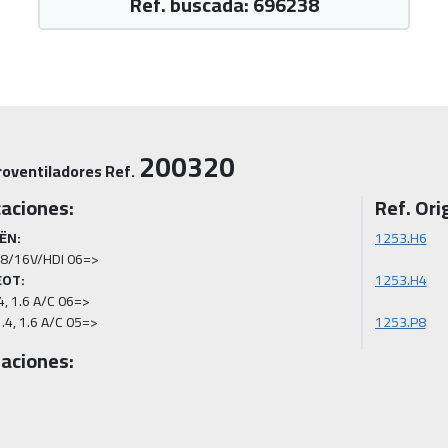
Ref. buscada: 696238
200320
roventiladores Ref.
caciones:
Ref. Orig
ËN:
EOT:
4, 1.6 A/C 06=>

.4, 1.6 A/C 05=>
1253.P8
aciones: