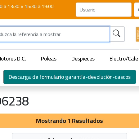
0 a 13:30 y 15:30 a 19:00
otores D.C.
Poleas
Despieces
Electro/Cale
Descarga de formulario garantía-devolución-cascos
96238
Mostrando 1 Resultados