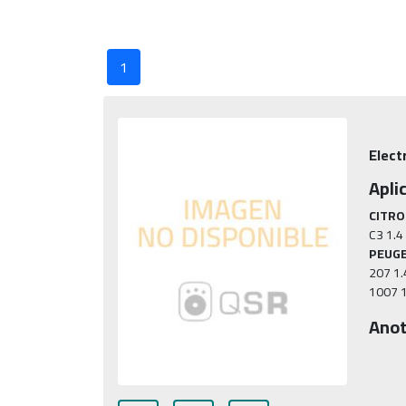
1
Elect
Apli
CITRO
PEUG
207 1.
1007 1
Anot