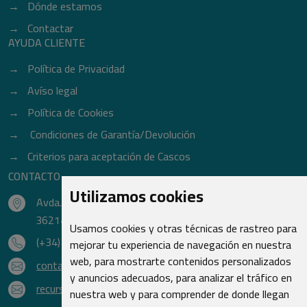
Dónde estamos
Contactar
AYUDA CLIENTE
Política de Privacidad
Avíso legal
Política de Cookies
Condiciones de Garantía/Devolución
Criterios para aceptación de Cascos
CONTACTO
Utilizamos cookies
Avda. do Freixo - Sardoma, 13
36214 Vigo - Pontevedra - España
Usamos cookies y otras técnicas de rastreo para
(+34) 986 48 16 33
mejorar tu experiencia de navegación en nuestra
web, para mostrarte contenidos personalizados
contacto@qsr.es
y anuncios adecuados, para analizar el tráfico en
recursoshumanos@qsr.es
nuestra web y para comprender de donde llegan