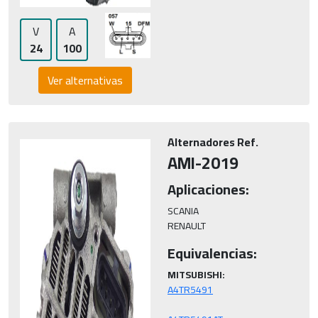
V
A
24
100
Ver alternativas
Alternadores Ref.
AMI-2019
Aplicaciones:
SCANIA

RENAULT
Equivalencias:
MITSUBISHI: