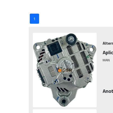
1
Alter
Apli
MAN
Anot