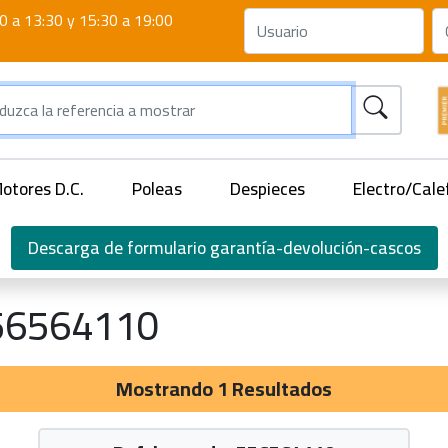
0 a 13:30 y 15:30 a 19:00
otores D.C.
Poleas
Despieces
Electro/Cale
Descarga de formulario garantía-devolución-cascos
56564110
Mostrando 1 Resultados