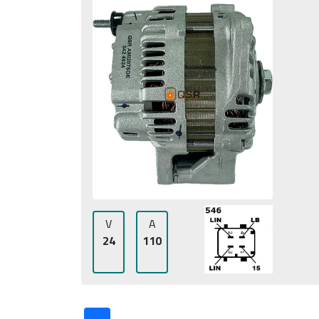
V
A
24
110