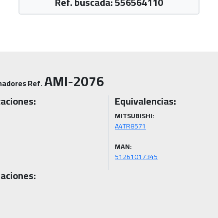
Ref. buscada: 556564110
AMI-2076
nadores Ref.
caciones:
Equivalencias:
MITSUBISHI:
MAN:
51261017345
aciones: