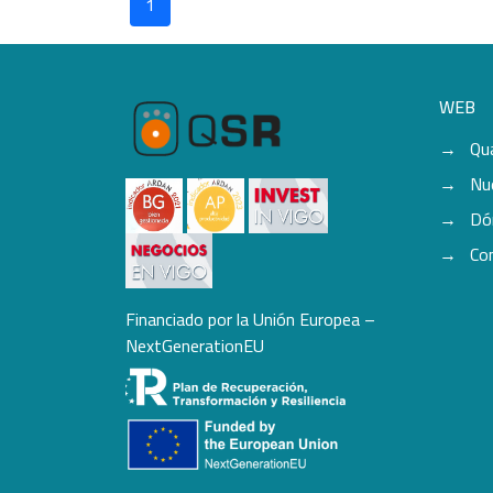
1
WEB
Qu
Nu
Dó
Co
Financiado por la Unión Europea –
NextGenerationEU