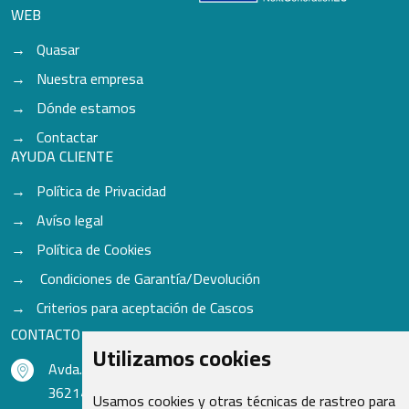
WEB
Quasar
Nuestra empresa
Dónde estamos
Contactar
AYUDA CLIENTE
Política de Privacidad
Avíso legal
Política de Cookies
Condiciones de Garantía/Devolución
Criterios para aceptación de Cascos
CONTACTO
Utilizamos cookies
Avda. do Freixo - Sardoma, 13
36214 Vigo - Pontevedra - España
Usamos cookies y otras técnicas de rastreo para