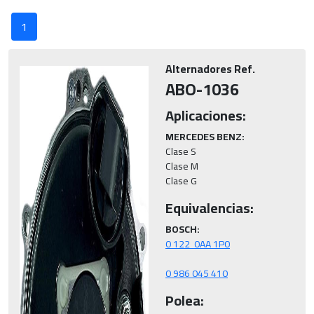
1
Alternadores Ref.
ABO-1036
Aplicaciones:
MERCEDES BENZ:
Clase S

Clase M

Clase G
Equivalencias:
BOSCH:
0 986 045 410
Polea: